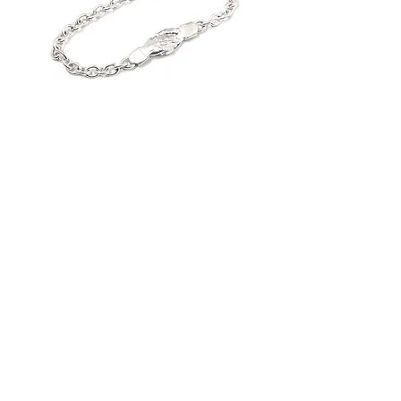
SHAKE HANDS Bracelet
価格
￥39,600
​Items
​リング
ブレスレット