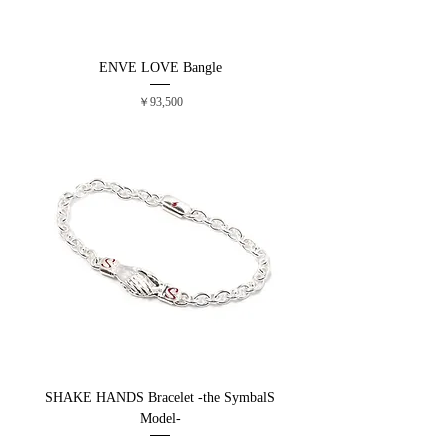
ENVE LOVE Bangle
価格
￥93,500
SHAKE HANDS Bracelet -the SymbalS
Model-