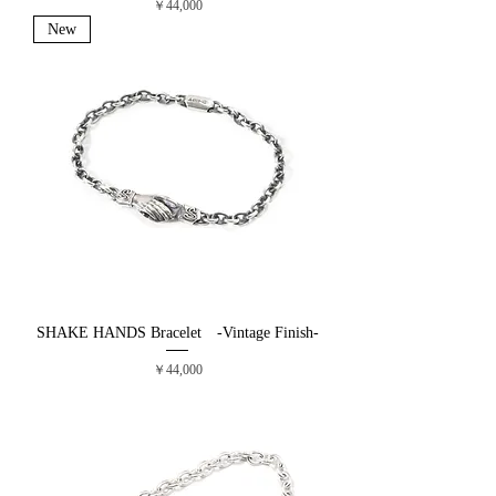
価格
￥44,000
New
SHAKE HANDS Bracelet -Vintage Finish-
価格
￥44,000