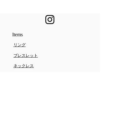
​Items
​リング
ブレスレット
​ネックレス
​ピアス
​その他
Information
​特定商取引法に基づく表記
​返金ポリシー
​プライバシーポリシー