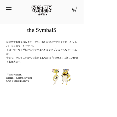
the SymbalS
伝統的で多種多様なモチーフを、新たな捉え方でカタチにしたシル
バージュエリーをデザイン。
その一つ一つを手掛ける中で生まれたコンセプチュアルなアイテム
が、
今まで、そしてこれからを生きるあなたの「STORY」に新しい価値
をあたえます。
​
「the SymbalS」
Design：Kotaro Hayashi
Craft：Tasuku Sugaya